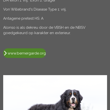
DM exon 1: vrij, Exon 2: drager
Von Willebrand's Disease Type 1: vrij,
Antagene pretest HS: A
Alonso is als dekreu door de VBSH en de NBSV
goedgekeurd op karakter en exterieur.
www.bernergarde.org